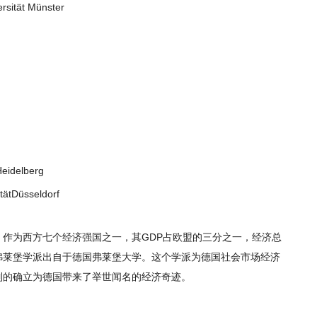
sität Münster
eidelberg
tDüsseldorf
作为西方七个经济强国之一，其GDP占欧盟的三分之一，经济总
弗莱堡学派出自于德国弗莱堡大学。这个学派为德国社会市场经济
制的确立为德国带来了举世闻名的经济奇迹。