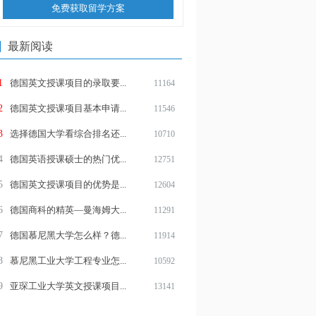
免费获取留学方案
最新阅读
1
德国英文授课项目的录取要...
11164
2
德国英文授课项目基本申请...
11546
3
选择德国大学看综合排名还...
10710
4
德国英语授课硕士的热门优...
12751
5
德国英文授课项目的优势是...
12604
6
德国商科的精英—曼海姆大...
11291
7
德国慕尼黑大学怎么样？德...
11914
8
慕尼黑工业大学工程专业怎...
10592
9
亚琛工业大学英文授课项目...
13141